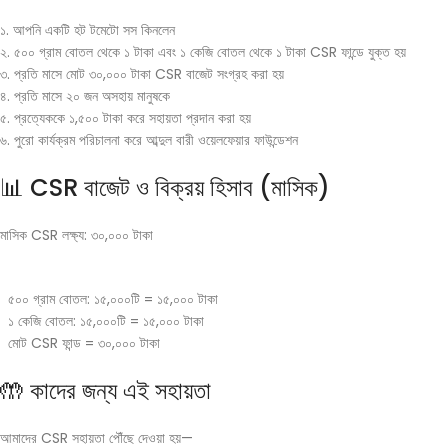
১. আপনি একটি হট টমেটো সস কিনলেন
২. ৫০০ গ্রাম বোতল থেকে ১ টাকা এবং ১ কেজি বোতল থেকে ১ টাকা CSR ফান্ডে যুক্ত হয়
৩. প্রতি মাসে মোট ৩০,০০০ টাকা CSR বাজেট সংগ্রহ করা হয়
৪. প্রতি মাসে ২০ জন অসহায় মানুষকে
৫. প্রত্যেককে ১,৫০০ টাকা করে সহায়তা প্রদান করা হয়
৬. পুরো কার্যক্রম পরিচালনা করে আব্দুল বারী ওয়েলফেয়ার ফাউন্ডেশন
📊 CSR বাজেট ও বিক্রয় হিসাব (মাসিক)
মাসিক CSR লক্ষ্য: ৩০,০০০ টাকা
৫০০ গ্রাম বোতল: ১৫,০০০টি = ১৫,০০০ টাকা
১ কেজি বোতল: ১৫,০০০টি = ১৫,০০০ টাকা
মোট CSR ফান্ড = ৩০,০০০ টাকা
🤲 কাদের জন্য এই সহায়তা
আমাদের CSR সহায়তা পৌঁছে দেওয়া হয়—